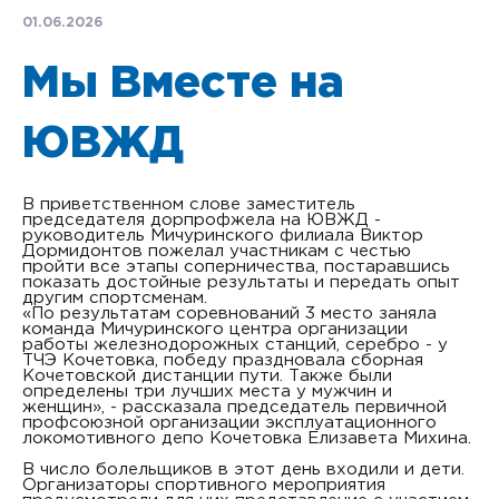
01.06.2026
Мы Вместе на
ЮВЖД
В приветственном слове заместитель
председателя дорпрофжела на ЮВЖД -
руководитель Мичуринского филиала Виктор
Дормидонтов пожелал участникам с честью
пройти все этапы соперничества, постаравшись
показать достойные результаты и передать опыт
другим спортсменам.
«По результатам соревнований 3 место заняла
команда Мичуринского центра организации
работы железнодорожных станций, серебро - у
ТЧЭ Кочетовка, победу праздновала сборная
Кочетовской дистанции пути. Также были
определены три лучших места у мужчин и
женщин», - рассказала председатель первичной
профсоюзной организации эксплуатационного
локомотивного депо Кочетовка Елизавета Михина.
В число болельщиков в этот день входили и дети.
Организаторы спортивного мероприятия