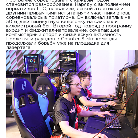
Программа соревнований с каждым годом
становится разно­образнее. Наряду с выполнением
нормативов ГТО, плаванием, лёгкой атлетикой и
другими привычными испытаниями участники вновь
соревновались в триатлоне. Он включал заплыв на
50 м, десятиминутную велогонку на сайклах и
километровый бег. Второй год подряд в программу
входит и фиджитал-направление, сочетающее
компьютерный спорт и физическую активность.
После пяти раундов в Counter-Strike команды
продолжали борьбу уже на площадке для
лазертага.