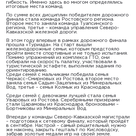
гибкость. Именно здесь во многом определялись
итоговые места команд.
По сумме всех дисциплин победителем дорожного
финала стала команда Ростовского региона.
Второе место заняла команда Туапсинского
региона, третье – команда управления Северо-
Кавказской железной дороги.
В этом году впервые в рамках дорожного финала
прошла «Туриада». На старт вышли
железнодорожные семьи, которым предстояло
пройти вместе спортивные и не только испы­тания.
Помимо упражнений из комплекса ГТО, они
собирали на скорость палатку, участвовали в
туристической эстафете, выполняли задания по
ориентированию.
Среди семей с мальчиками победила семья
Черкасс–Смирновых из Ростова, второе место
заняла семья Садым–Зацепиных из Минеральных
Вод, третье – семья Колмык из Краснодара.
Среди семей с девочками лучшей стала семья
Уваровых из Ростова. Серебряными призёрами
стали Царамовы из Краснодара, бронзовыми –
Бортниковы из Минеральных Вод.
Впереди у команды Северо-Кавказской магистрали
– подготовка к сетевому финалу, который пройдёт
в сентябре. Настрой – самый решительный, нужно
же наконец закрыть ге­штальт по Кисловодску,
забрав золотые медали игр на своей земле.