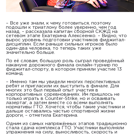
– Все уже знали, к чему готовиться, поэтому
подошли к триатлону более уверенно, чем год
назад, – рассказала капитан сборной СКЖД на
сетевом этапе Екатерина Алексеенко. – Видно, что
вырос уровень подготовки участников фиджитал-
дисциплин. Если раньше сильных игроков было
один-два человека, то теперь таких уже
значительно больше.
По её словам, большую роль сыграл проведённый
накануне дорожного финала онлайн-турнир по
фиджитал-спорту, в котором приняли участие 13
команд.
– Именно там мы увидели многих перспективных
ребят и пригласили их выступить в финале. Для
многих это был первый опыт участия в
корпоративных соревнованиях. Им пришлось не
только играть в Counter-Strike, но и осваивать
лазертаг, а затем вместе со всеми выполнять
нормативы ГТО. Хочется, чтобы такие участники и
дальше оставались частью спортивной жизни
дороги, – отметила Екатерина.
Одним из самых напряжённых этапов традиционно
стала сдача комплекса ГТО. Участники выполняли
упражнения на силу, выносливость, скорость и